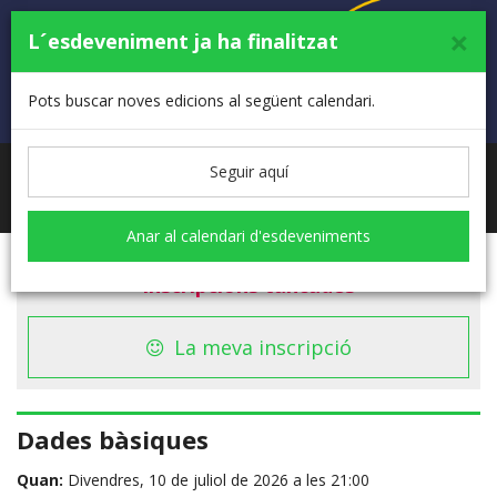
×
L´esdeveniment ja ha finalitzat
Pots buscar noves edicions al següent calendari.
Seguir aquí
Toggle
navigati
Anar al calendari d'esdeveniments
Inscripcions tancades
La meva inscripció
Dades bàsiques
Quan:
Divendres, 10 de juliol de 2026 a les 21:00