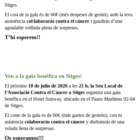
Sitges.
El cost de la gala és de 60€ (més despeses de gestió), amb la teva
assistència
col·laboraràs contra el càncer
i gaudiràs d’una
agradable vetllada plena de sorpreses.
T’hi esperem!!
.
.
Ven
a la gala benéfica en Sitges!
El próximo
10 de julio de 2026
a les
21 h,
la Seu Local de
l’Associació Contra el Càncer a Sitges
organiza una gala
benéfica en el Hotel Sunway, ubicado en el Paseo Marítimo 92-94
de Sitges.
El coste de la gala es de 60€ (más gastos de gestión), con tu
asistencia
colaborarás contra el cáncer
y disfrutarás de una
velada llena de sorpresas.
Os esperamos!!!